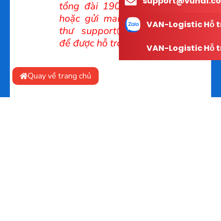
support@vuhai.co
tổng đài 1900232303
hoặc gửi mail về hòm
VAN-Logistic Hỗ t
thư support@vuhai.co
để được hỗ trợ;
VAN-Logistic Hỗ t
Quay về trang chủ