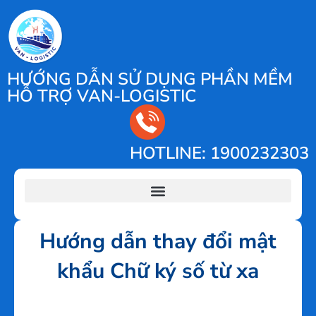
HƯỚNG DẪN SỬ DỤNG PHẦN MỀM
HỖ TRỢ VAN-LOGISTIC
HOTLINE: 1900232303
Hướng dẫn chế độ Lưu mật khẩu chữ ký số từ xa
Hướng dẫn thay đổi mật khẩu Chữ ký số từ xa
Hướng dẫn thay đổi phương thức ký điện tử
Hướng dẫn thay đổi mật
khẩu Chữ ký số từ xa