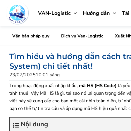
Nhảy
tới
VAN-Logistic
Hướng dẫn
Tải
nội
dung
Văn bản pháp quy
Dịch vụ Van-Logistic
Xuất N
Tìm hiểu và hướng dẫn cách t
System) chi tiết nhất!
23/07/2025
10:01 sáng
Trong hoạt động xuất nhập khẩu,
mã HS (HS Code)
là yếu
tính thuế. Vậy Mã HS là gì, tại sao nó lại quan trọng đến v
viết này sẽ cung cấp cho bạn một cái nhìn toàn diện, từ n
bạn có thể tự tin tra cứu và áp dụng mã HS hiệu quả nhất
Nội dung