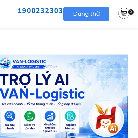
1900232303
Dùng thử