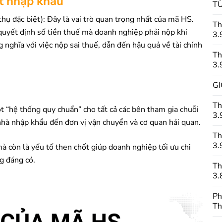
t nhập khẩu
TỪ
hụ đặc biệt): Đây là vai trò quan trọng nhất của mã HS.
Th
quyết định số tiền thuế mà doanh nghiệp phải nộp khi
3.
nghĩa với việc nộp sai thuế, dẫn đến hậu quả về tài chính
Th
3.
GI
Th
 “hệ thống quy chuẩn” cho tất cả các bên tham gia chuỗi
3.
 nhà nhập khẩu đến đơn vị vận chuyển và cơ quan hải quan.
Th
3.
à còn là yếu tố then chốt giúp doanh nghiệp tối ưu chi
ng đáng có.
Th
3.
Ph
Th