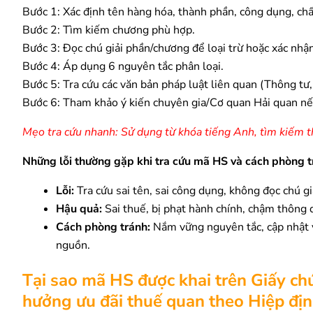
Bước 1: Xác định tên hàng hóa, thành phần, công dụng, chấ
Bước 2: Tìm kiếm chương phù hợp.
Bước 3: Đọc chú giải phần/chương để loại trừ hoặc xác nhận
Bước 4: Áp dụng 6 nguyên tắc phân loại.
Bước 5: Tra cứu các văn bản pháp luật liên quan (Thông tư
Bước 6: Tham khảo ý kiến chuyên gia/Cơ quan Hải quan nế
Mẹo tra cứu nhanh: Sử dụng từ khóa tiếng Anh, tìm kiếm 
Những lỗi thường gặp khi tra cứu mã HS và cách phòng 
Lỗi:
Tra cứu sai tên, sai công dụng, không đọc chú gi
Hậu quả:
Sai thuế, bị phạt hành chính, chậm thông q
Cách phòng tránh:
Nắm vững nguyên tắc, cập nhật v
nguồn.
Tại sao mã HS được khai trên Giấy c
hưởng ưu đãi thuế quan theo Hiệp địn