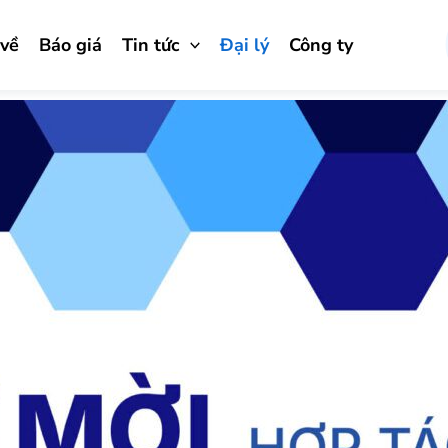
 về
Báo giá
Tin tức
Đại lý
Công ty