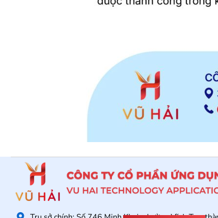
Trụ sở chính: Số 746 Minh Khai, phường Vĩnh Tuy, th