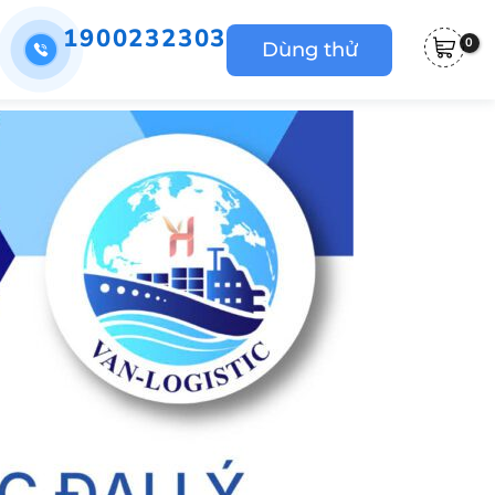
1900232303
Dùng thử