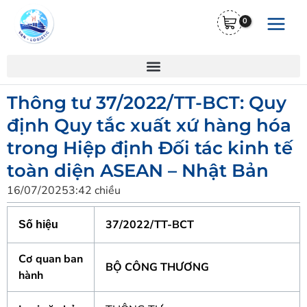
Nhảy
Main
tới
Menu
nội
dung
Thông tư 37/2022/TT-BCT: Quy
định Quy tắc xuất xứ hàng hóa
trong Hiệp định Đối tác kinh tế
toàn diện ASEAN – Nhật Bản
16/07/2025
3:42 chiều
37/2022/TT-BCT
Số hiệu
Cơ quan ban
BỘ CÔNG THƯƠNG
hành