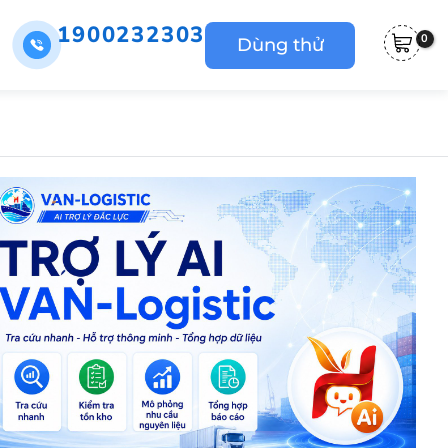
1900232303
Dùng thử