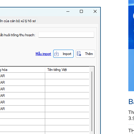
B
Th
3.
TH