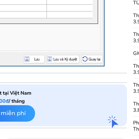
TỪ
Th
3.
Th
3.
GI
Th
3.
Th
3.
t tại Việt Nam
000đ
/ tháng
Th
3.
 miễn phí
Ph
Th