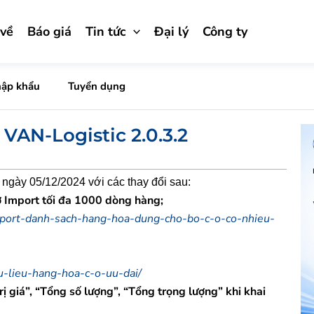
 về
Báo giá
Tin tức
Đại lý
Công ty
hập khẩu
Tuyển dụng
VAN-Logistic 2.0.3.2
ngày 05/12/2024 với các thay đổi sau:
ợ Import tối đa 1000 dòng hàng;
import-danh-sach-hang-hoa-dung-cho-bo-c-o-co-nhieu-
du-lieu-hang-hoa-c-o-uu-dai/
ị giá”, “Tổng số lượng”, “Tổng trọng lượng” khi khai