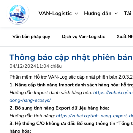
Nhảy
tới
VAN-Logistic
Hướng dẫn
Tải
nội
dung
Văn bản pháp quy
Dịch vụ Van-Logistic
Xuất N
Thông báo cập nhật phiên bản 
04/12/2024
11:04 chiều
Phần mềm Hỗ trợ VAN-Logistic cập nhật phiên bản 2.0.3.2 
1. Nâng cấp tính năng Import danh sách hàng hóa: hỗ tr
Hướng dẫn Import danh sách hàng hóa:
https://vuhai.co/
dong-hang-ecosys/
2. Bổ sung tính năng Export dữ liệu hàng hóa:
Hướng dẫn tính năng:
https://vuhai.co/tinh-nang-export-
3. Hệ thống C/O không ưu đãi: Bổ sung thông tin “Tổng tr
hàng hóa;