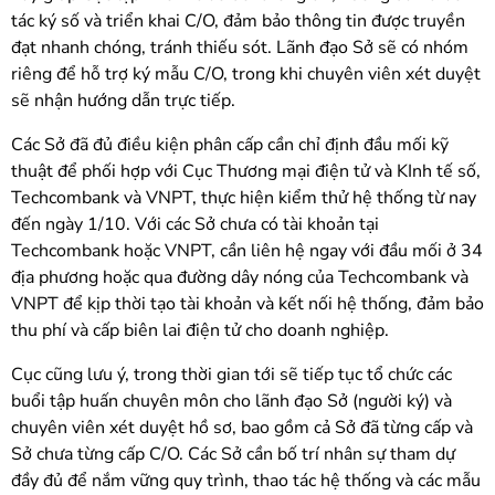
tác ký số và triển khai C/O, đảm bảo thông tin được truyền
đạt nhanh chóng, tránh thiếu sót. Lãnh đạo Sở sẽ có nhóm
riêng để hỗ trợ ký mẫu C/O, trong khi chuyên viên xét duyệt
sẽ nhận hướng dẫn trực tiếp.
Các Sở đã đủ điều kiện phân cấp cần chỉ định đầu mối kỹ
thuật để phối hợp với Cục Thương mại điện tử và KInh tế số,
Techcombank và VNPT, thực hiện kiểm thử hệ thống từ nay
đến ngày 1/10. Với các Sở chưa có tài khoản tại
Techcombank hoặc VNPT, cần liên hệ ngay với đầu mối ở 34
địa phương hoặc qua đường dây nóng của Techcombank và
VNPT để kịp thời tạo tài khoản và kết nối hệ thống, đảm bảo
thu phí và cấp biên lai điện tử cho doanh nghiệp.
Cục cũng lưu ý, trong thời gian tới sẽ tiếp tục tổ chức các
buổi tập huấn chuyên môn cho lãnh đạo Sở (người ký) và
chuyên viên xét duyệt hồ sơ, bao gồm cả Sở đã từng cấp và
Sở chưa từng cấp C/O. Các Sở cần bố trí nhân sự tham dự
đầy đủ để nắm vững quy trình, thao tác hệ thống và các mẫu