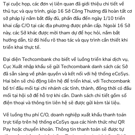
Tại cuộc họp, các đơn vị liên quan đã giới thiệu chi tiết về
thủ tục và quy trình, giúp 16 Sở Công Thương đã hoàn tất cơ
sở pháp lý nắm bắt đầy đủ, phấn đấu đến ngày 1/10 triển
khai cấp C/O tại các địa phương được phân cấp. Ngoài 16 Sở
này, các Sở khác được mời tham dự để học hỏi, nắm bắt
hướng dẫn, từ đó hiểu rõ thao tác và quy trình cần thiết khi
triển khai thực tế.
Đại diện Techcombank cho biết về luồng triển khai dịch vụ,
Cục Xuất nhập khẩu sẽ gửi Techcombank danh sách các Sở
đã sẵn sàng về phân quyền và kết nối với hệ thống eCoSys.
Hai bên sẽ chủ động liên hệ để triển khai, với Techcombank
bố trí đầu mối tại chi nhánh các tỉnh, thành, đồng thời có đầu
mối tại hội sở để hỗ trợ khi cần. Danh sách chi tiết gồm số
điện thoại và thông tin liên hệ sẽ được gửi kèm tài liệu.
Về luồng thu phí C/O, doanh nghiệp xuất khẩu thanh toán
trực tiếp trên hệ thống eCoSys qua các hình thức như QR
Pay hoặc chuyển khoản. Thông tin thanh toán sẽ được tự