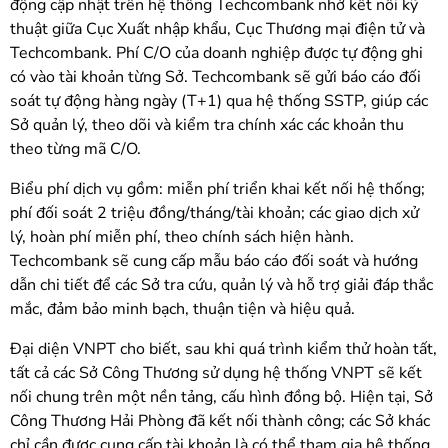
động cập nhật trên hệ thống Techcombank nhờ kết nối kỹ
thuật giữa Cục Xuất nhập khẩu, Cục Thương mại điện tử và
Techcombank. Phí C/O của doanh nghiệp được tự động ghi
có vào tài khoản từng Sở. Techcombank sẽ gửi báo cáo đối
soát tự động hàng ngày (T+1) qua hệ thống SSTP, giúp các
Sở quản lý, theo dõi và kiểm tra chính xác các khoản thu
theo từng mã C/O.
Biểu phí dịch vụ gồm: miễn phí triển khai kết nối hệ thống;
phí đối soát 2 triệu đồng/tháng/tài khoản; các giao dịch xử
lý, hoàn phí miễn phí, theo chính sách hiện hành.
Techcombank sẽ cung cấp mẫu báo cáo đối soát và hướng
dẫn chi tiết để các Sở tra cứu, quản lý và hỗ trợ giải đáp thắc
mắc, đảm bảo minh bạch, thuận tiện và hiệu quả.
Đại diện VNPT cho biết, sau khi quá trình kiểm thử hoàn tất,
tất cả các Sở Công Thương sử dụng hệ thống VNPT sẽ kết
nối chung trên một nền tảng, cấu hình đồng bộ. Hiện tại, Sở
Công Thương Hải Phòng đã kết nối thành công; các Sở khác
chỉ cần được cung cấp tài khoản là có thể tham gia hệ thống.