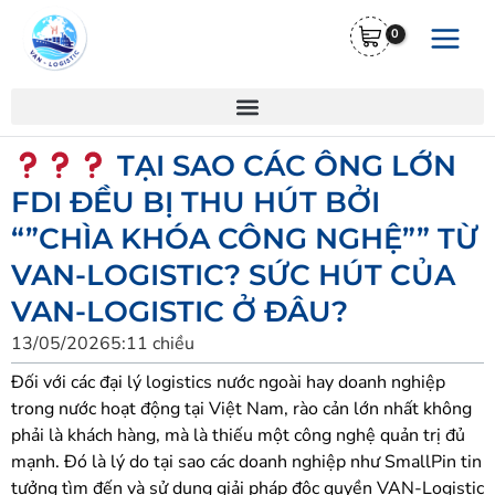
Nhảy
Main
tới
Menu
nội
dung
TẠI SAO CÁC ÔNG LỚN
FDI ĐỀU BỊ THU HÚT BỞI
“”CHÌA KHÓA CÔNG NGHỆ”” TỪ
VAN-LOGISTIC? SỨC HÚT CỦA
VAN-LOGISTIC Ở ĐÂU?
13/05/2026
5:11 chiều
Đối với các đại lý logistics nước ngoài hay doanh nghiệp
trong nước hoạt động tại Việt Nam, rào cản lớn nhất không
phải là khách hàng, mà là thiếu một công nghệ quản trị đủ
mạnh. Đó là lý do tại sao các doanh nghiệp như SmallPin tin
tưởng tìm đến và sử dụng giải pháp độc quyền VAN-Logistic