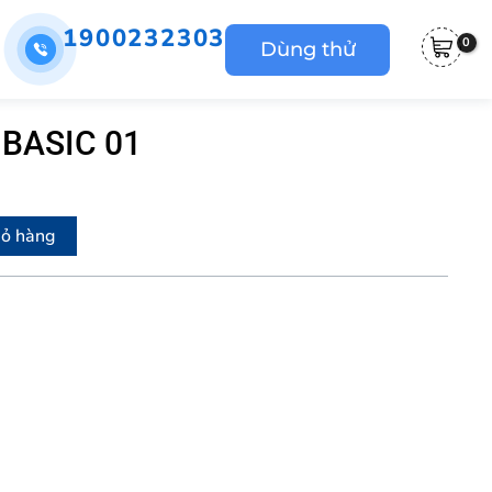
1900232303
Dùng thử
 BASIC 01
iỏ hàng