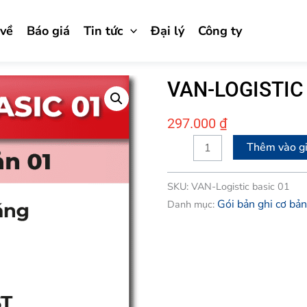
 về
Báo giá
Tin tức
Đại lý
Công ty
VAN-LOGISTIC
297.000
₫
VAN-
Thêm vào g
LOGISTIC
BASIC
SKU:
VAN-Logistic basic 01
01
Gói bản ghi cơ bản
Danh mục:
số
lượng